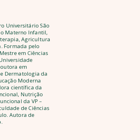
o Universitário São
 Materno Infantil,
terapia, Agricultura
. Formada pelo
. Mestre em Ciências
 Universidade
Doutora em
de Dermatologia da
ducação Moderna
ora científica da
cional, Nutrição
Funcional da VP –
culdade de Ciências
lo. Autora de
.