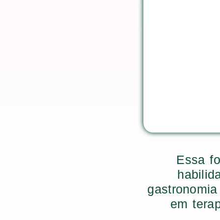
Essa fo
habili
gastronomia 
em terap