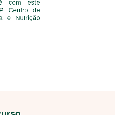
 é com este
P Centro de
a e Nutrição
curso