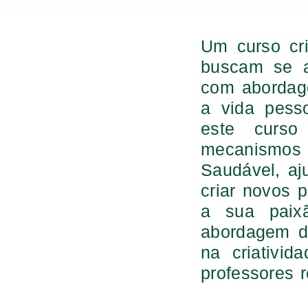
Um curso cr
buscam se a
com abordage
a vida pess
este curso
mecanismos 
Saudável, aj
criar novos 
a sua paix
abordagem d
na criativi
professores 